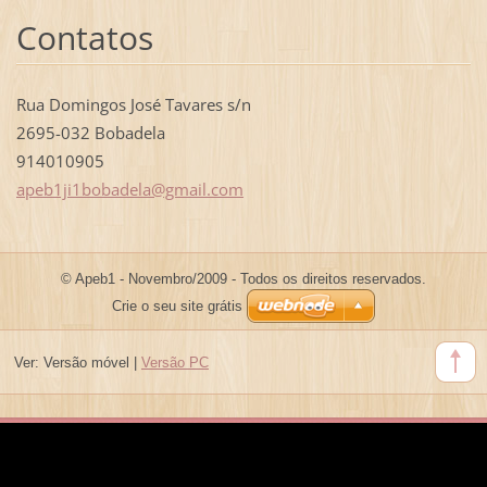
Contatos
Rua Domingos José Tavares s/n
2695-032 Bobadela
914010905
apeb1ji1
bobadela
@gmail.c
om
© Apeb1 - Novembro/2009 - Todos os direitos reservados.
Crie o seu site grátis
Ver:
Versão móvel
|
Versão PC