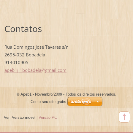
Contatos
Rua Domingos José Tavares s/n
2695-032 Bobadela
914010905
apeb1ji1
bobadela
@gmail.c
om
© Apeb1 - Novembro/2009 - Todos os direitos reservados.
Crie o seu site grátis
Ver:
Versão móvel
|
Versão PC