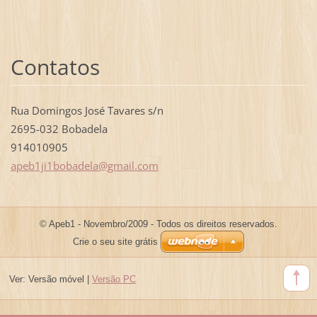
Contatos
Rua Domingos José Tavares s/n
2695-032 Bobadela
914010905
apeb1ji1
bobadela
@gmail.c
om
© Apeb1 - Novembro/2009 - Todos os direitos reservados.
Crie o seu site grátis
Ver:
Versão móvel
|
Versão PC